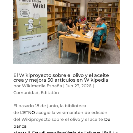
El Wikiproyecto sobre el olivo y el aceite
crea y mejora 50 artículos en Wikipedia
por
Wikimedia España
|
Jun 23, 2026
|
Comunidad
,
Editatón
El pasado 18 de junio, la biblioteca
de
L’ETNO
acogió la wikimaratón de edición
del Wikiproyecto sobre el olivo y el aceite
Del
bancal
al setrill. Estudi etnolingüístic de l’olivera i l’oli
. La