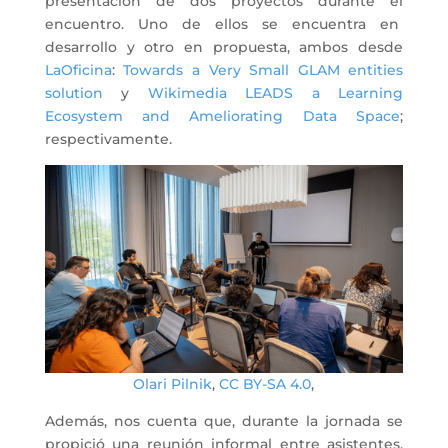
presentación de dos proyectos durante el
encuentro. Uno de ellos se encuentra en
desarrollo y otro en propuesta, ambos desde
LaOficina
:
Towards a Very Small GLAM entities
solution
y
Wikimedia LEADS a Learning
Ecosystem and Ameliorating Data Space
;
respectivamente.
Olari Pilnik
,
CC BY-SA 4.0
,
Además, nos cuenta que, durante la jornada se
propició una reunión informal entre asistentes,