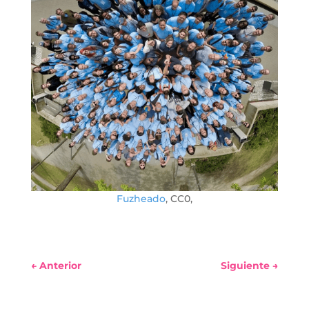
Fuzheado
, CC0,
←
Anterior
Siguiente
→