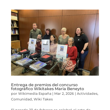
Entrega de premios del concurso
fotográfico Wikitakes Maria Beneyto
por
Wikimedia España
|
Mar 2, 2026
|
Actividades
,
Comunidad
,
Wiki Takes
El pasado 23 de febrero se celebró el acto de