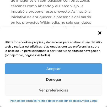
de imágenes en comparación con otras zonas
cercanas como Abando y el Casco Viejo, le
impulsó a proponer este proyecto. Así nació la
iniciativa de enriquecer la presencia del barrio
en los proyectos Wikimedia, no solo con datos
estructurados y contenido multimedia, sino
también con relatos enciclopédicos.
Utilizamos cookies propias y de terceros para analizar el uso del sitio
web y realizar estadísticas relacionadas con tus preferencias sobre
la base de un perfil elaborado a partir de tus hábitos de navegación
(por ejemplo, paginas visitadas)
Aceptar
Denegar
Ver preferencias
Mentxuwiki
,
CC BY-SA 4.0
, via Wikimedia
Commons
Política de cookies
Política de protección de datos
Aviso Legal
Impacto y resultados del proyecto