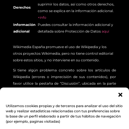
suprimir los datos, así como otros derechos,
Derechos
como se explica en la información adicional.
+info
Información
Puedes consultar la información adicional y
adicional
detallada sobre Protección de Datos
aquí
Wikimedia España promueve el uso de Wikipedia y los
otros proyectos Wikimedia, pero no tiene control editorial
sobre estos sitios, y no interviene en su contenido.
Si tiene algún problema concreto sobre los artículos de
Wikipedia (errores o imprecisión de sus contenidos), por
favor utilice la pestaña de “Discusión”, ubicada en la parte
superior izquierda de cada artículo. Además, le sugerimos
revisar la siguiente
INFORMACIÓN.
Utilizamos cookies propias y de terceros para analizar el uso del sitio
web y realizar estadísticas relacionadas con tus preferencias sobre
Aviso Legal
,
Protección de Datos
y
Política de
la base de un perfil elaborado a partir de tus hábitos de navegación
cookies
(por ejemplo, paginas visitadas)