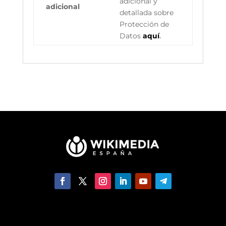
adicional y
adicional
detallada sobre
Protección de
Datos
aquí
.