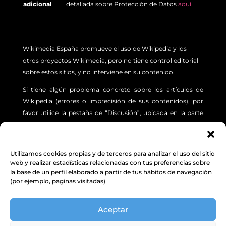
adicional
detallada sobre Protección de Datos
aquí
Wikimedia España promueve el uso de Wikipedia y los
otros proyectos Wikimedia, pero no tiene control editorial
sobre estos sitios, y no interviene en su contenido.
Si tiene algún problema concreto sobre los artículos de
Wikipedia (errores o imprecisión de sus contenidos), por
favor utilice la pestaña de “Discusión”, ubicada en la parte
superior izquierda de cada artículo. Además, le sugerimos
revisar la siguiente
INFORMACIÓN.
Utilizamos cookies propias y de terceros para analizar el uso del sitio
Aviso Legal
,
Protección de Datos
y
Política de
web y realizar estadísticas relacionadas con tus preferencias sobre
la base de un perfil elaborado a partir de tus hábitos de navegación
cookies
(por ejemplo, paginas visitadas)
© Excepto donde se indique lo contrario, el contenido de
Aceptar
este sitio web está bajo una licencia Creative Commons
Attribution-ShareAlike 4.0 Unported license.