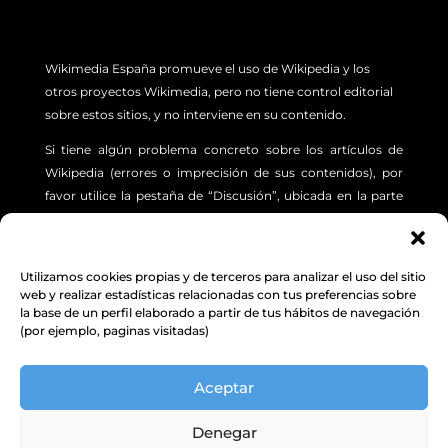
Wikimedia España promueve el uso de Wikipedia y los
otros proyectos Wikimedia, pero no tiene control editorial
sobre estos sitios, y no interviene en su contenido.
Si tiene algún problema concreto sobre los artículos de
Wikipedia (errores o imprecisión de sus contenidos), por
favor utilice la pestaña de “Discusión”, ubicada en la parte
superior izquierda de cada artículo. Además, le sugerimos
revisar la siguiente
INFORMACIÓN.
Utilizamos cookies propias y de terceros para analizar el uso del sitio
Aviso Legal
,
Protección de Datos
y
Política de
web y realizar estadísticas relacionadas con tus preferencias sobre
la base de un perfil elaborado a partir de tus hábitos de navegación
cookies
(por ejemplo, paginas visitadas)
© Excepto donde se indique lo contrario, el contenido de
Aceptar
este sitio web está bajo una licencia Creative Commons
Attribution-ShareAlike 4.0 Unported license.
Denegar
Wikimedia España
|
C/ Vega Sicilia, 2, 47008 VALLADOLID | NIF: G10413698