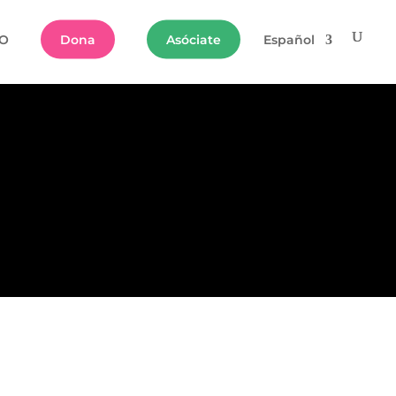
O
Dona
Asóciate
Español