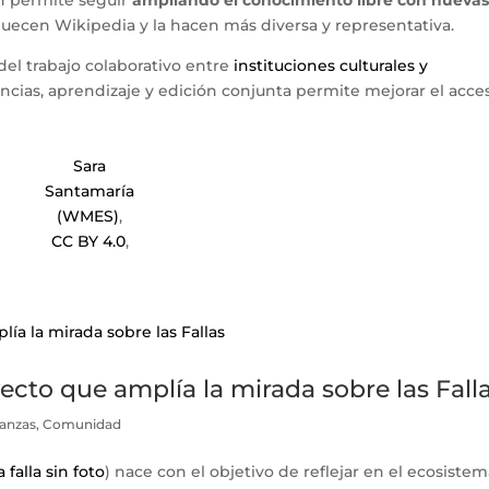
n permite seguir
ampliando el conocimiento libre con nueva
uecen Wikipedia y la hacen más diversa y representativa.
del trabajo colaborativo entre
instituciones culturales y
ncias, aprendizaje y edición conjunta permite mejorar el acces
Sara
Santamaría
(WMES)
,
CC BY 4.0
,
yecto que amplía la mirada sobre las Fall
ianzas
,
Comunidad
falla sin foto
) nace con el objetivo de reflejar en el ecosiste