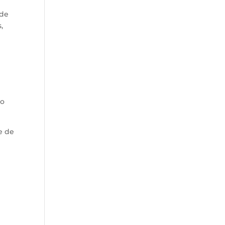
 de
,
no
e de