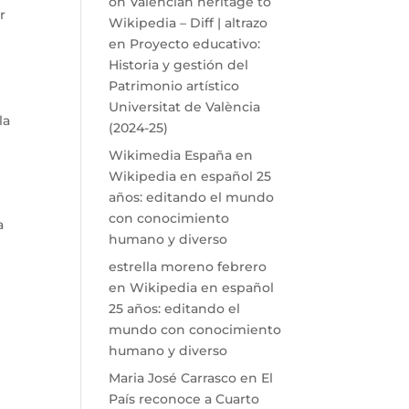
on Valencian heritage to
r
Wikipedia – Diff | altrazo
en
Proyecto educativo:
Historia y gestión del
Patrimonio artístico
Universitat de València
la
(2024-25)
Wikimedia España
en
Wikipedia en español 25
años: editando el mundo
con conocimiento
a
humano y diverso
estrella moreno febrero
en
Wikipedia en español
25 años: editando el
.
mundo con conocimiento
humano y diverso
Maria José Carrasco
en
El
País reconoce a Cuarto