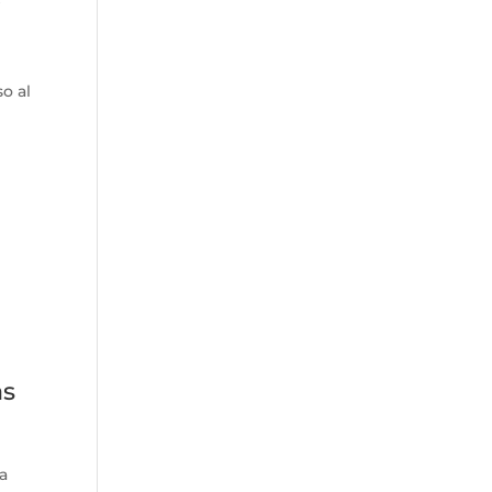
s
o al
as
ma