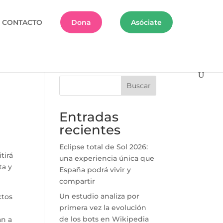
CONTACTO
Dona
Asóciate
Buscar
Entradas
recientes
Eclipse total de Sol 2026:
tirá
una experiencia única que
ta y
España podrá vivir y
compartir
Un estudio analiza por
ctos
primera vez la evolución
de los bots en Wikipedia
an a