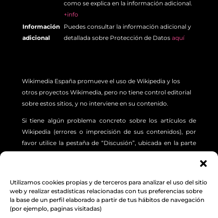
como se explica en la información adicional.
+info
Información
Puedes consultar la información adicional y
adicional
detallada sobre Protección de Datos
aquí
Wikimedia España promueve el uso de Wikipedia y los
otros proyectos Wikimedia, pero no tiene control editorial
sobre estos sitios, y no interviene en su contenido.
Si tiene algún problema concreto sobre los artículos de
Wikipedia (errores o imprecisión de sus contenidos), por
favor utilice la pestaña de “Discusión”, ubicada en la parte
superior izquierda de cada artículo. Además, le sugerimos
revisar la siguiente
INFORMACIÓN.
Utilizamos cookies propias y de terceros para analizar el uso del sitio
Aviso Legal
,
Protección de Datos
y
Política de
web y realizar estadísticas relacionadas con tus preferencias sobre
la base de un perfil elaborado a partir de tus hábitos de navegación
cookies
(por ejemplo, paginas visitadas)