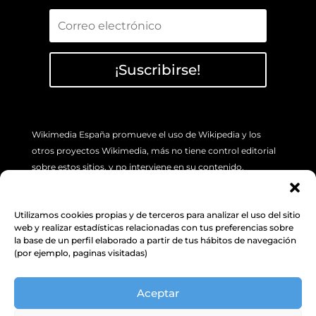
¡Suscribirse!
Wikimedia España promueve el uso de Wikipedia y los
otros proyectos Wikimedia, más no tiene control editorial
sobre estos sitios, y no interviene en su contenido.
Si tiene algún problema concreto sobre los artículos de
Wikipedia (errores o imprecisión de sus contenidos), por
Utilizamos cookies propias y de terceros para analizar el uso del sitio
favor utilice la pestaña de “Discusión”, ubicada en la parte
web y realizar estadísticas relacionadas con tus preferencias sobre
la base de un perfil elaborado a partir de tus hábitos de navegación
superior izquierda de cada artículo. Además, le sugerimos
(por ejemplo, paginas visitadas)
revisar la siguiente
INFORMACIÓN.
Aceptar
Política de Protección de datos y
cookies