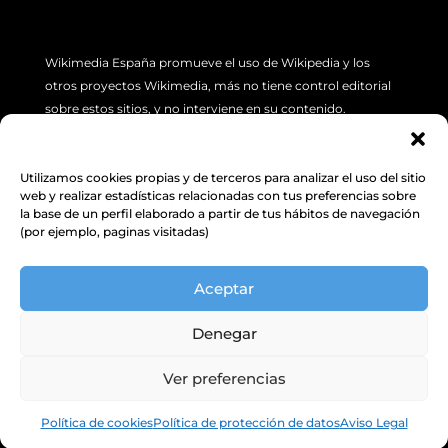
Wikimedia España promueve el uso de Wikipedia y los
otros proyectos Wikimedia, más no tiene control editorial
sobre estos sitios, y no interviene en su contenido.
Si tiene algún problema concreto sobre los artículos de
Wikipedia (errores o imprecisión de sus contenidos), por
Utilizamos cookies propias y de terceros para analizar el uso del sitio
favor utilice la pestaña de “Discusión”, ubicada en la parte
web y realizar estadísticas relacionadas con tus preferencias sobre
superior izquierda de cada artículo. Además, le sugerimos
la base de un perfil elaborado a partir de tus hábitos de navegación
(por ejemplo, paginas visitadas)
revisar la siguiente
INFORMACIÓN.
Aceptar
Política de Protección de datos y
cookies
Denegar
Ver preferencias
Política de cookies
Política de protección de datos
Aviso Legal