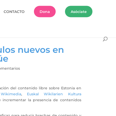
CONTACTO
Dona
Asóciate
ulos nuevos en
üe
omentarios
ación del contenido libre sobre Estonia en
Wikimedia
,
Euskal Wikilarien Kultura
de incrementar la presencia de contenidos
ficaz para reducir brechas de contenido y