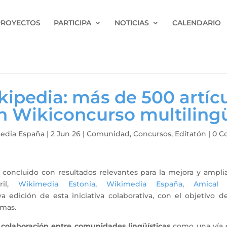
PROYECTOS
PARTICIPA
NOTICIAS
CALENDARIO
kipedia: más de 500 artíc
n Wikiconcurso multiling
edia España
|
2 Jun 26
|
Comunidad
,
Concursos
,
Editatón
|
0 C
concluido con resultados relevantes para la mejora y ampli
ril,
Wikimedia Estonia
,
Wikimedia España
,
Amical 
edición de esta iniciativa colaborativa, con el objetivo 
omas.
a
colaboración entre comunidades lingüísticas
como una vía e