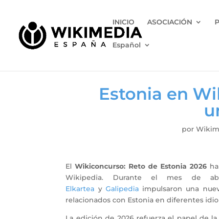
INICIO
ASOCIACIÓN
Español
Estonia en Wi
u
por
Wikim
El
Wikiconcurso: Reto de Estonia 2026
ha 
Wikipedia. Durante el mes de ab
Elkartea
y
Galipedia
impulsaron una nueva 
relacionados con Estonia en diferentes idi
La edición de 2026 refuerza el papel de l