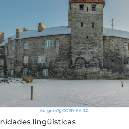
Abrget47j
,
CC BY-SA 3.0
,
nidades lingüísticas