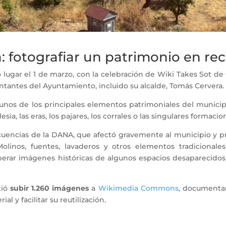
a: fotografiar un patrimonio en r
lugar el 1 de marzo, con la celebración de Wiki Takes Sot de 
ntantes del Ayuntamiento, incluido su alcalde, Tomás Cervera
nos de los principales elementos patrimoniales del municipio,
lesia, las eras, los pajares, los corrales o las singulares formac
cuencias de la DANA, que afectó gravemente al municipio y pr
olinos, fuentes, lavaderos y otros elementos tradicionale
perar imágenes históricas de algunos espacios desaparecidos g
tió
subir 1.260 imágenes
a
Wikimedia Commons
, documentar
al y facilitar su reutilización.