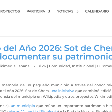
PROYECTOS
PARTICIPA
NOTICIAS
CALENDARIO
del Año 2026: Sot de Che
documentar su patrimoni
kimedia España
|
6 Jul 26
|
Comunidad
,
Institucional
|
0 Comen
a memoria de un pequeño municipio a través del conocimi
del Año 2026: Sot de Chera,
una iniciativa
que combinó edición
esencia del municipio en Wikipedia y otros proyectos Wikimed
ncia),
un municipio
que reúne un importante patrimonio histór
TNO (
Museu Valencià d’Etnologia
) y la Red de Museos Etnológi