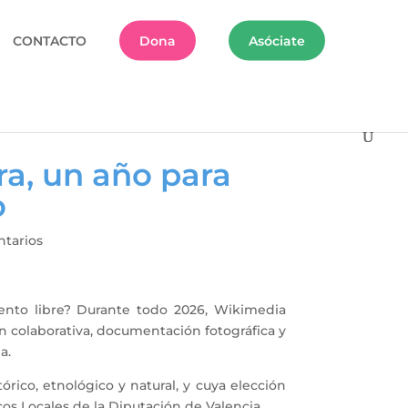
CONTACTO
Dona
Asóciate
ra, un año para
o
tarios
ento libre? Durante todo 2026, Wikimedia
 colaborativa, documentación fotográfica y
ia.
ico, etnológico y natural, y cuya elección
cos Locales de la Diputación de Valencia.