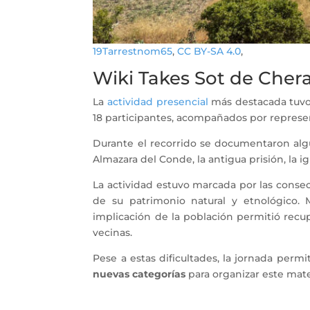
19Tarrestnom65
,
CC BY-SA 4.0
,
Wiki Takes Sot de Cher
La
actividad presencial
más destacada tuvo 
18 participantes, acompañados por represe
Durante el recorrido se documentaron algu
Almazara del Conde, la antigua prisión, la ig
La actividad estuvo marcada por las conse
de su patrimonio natural y etnológico. M
implicación de la población permitió recu
vecinas.
Pese a estas dificultades, la jornada permi
nuevas categorías
para organizar este materi