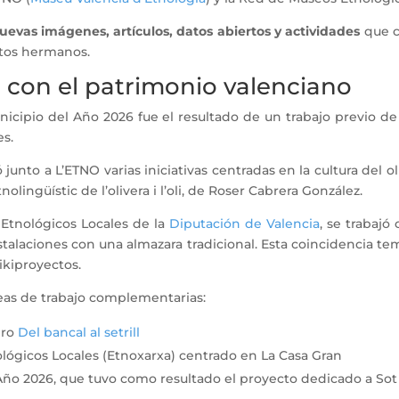
uevas imágenes, artículos, datos abiertos y actividades
que c
ctos hermanos.
 con el patrimonio valenciano
cipio del Año 2026 fue el resultado de un trabajo previo de
es.
nto a L’ETNO varias iniciativas centradas en la cultura del oliv
etnolingüístic de l’olivera i l’oli, de Roser Cabrera González.
 Etnológicos Locales de la
Diputación de Valencia
, se trabajó
stalaciones con una almazara tradicional. Esta coincidencia tem
wikiproyectos.
neas de trabajo complementarias:
bro
Del bancal al setrill
ológicos Locales (Etnoxarxa) centrado en La Casa Gran
 Año 2026, que tuvo como resultado el proyecto dedicado a So