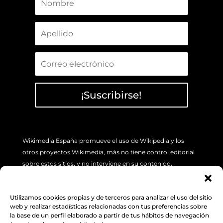
¡Suscribirse!
Wikimedia España promueve el uso de Wikipedia y los
otros proyectos Wikimedia, más no tiene control editorial
sobre estos sitios, y no interviene en su contenido.
Si tiene algún problema concreto sobre los artículos de
Wikipedia (errores o imprecisión de sus contenidos), por
Utilizamos cookies propias y de terceros para analizar el uso del sitio
favor utilice la pestaña de “Discusión”, ubicada en la parte
web y realizar estadísticas relacionadas con tus preferencias sobre
superior izquierda de cada artículo. Además, le sugerimos
la base de un perfil elaborado a partir de tus hábitos de navegación