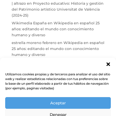
| altrazo
en
Proyecto educativo: Historia y gestión
del Patrimonio artístico Universitat de València
(2024-25)
Wikimedia España
en
Wikipedia en español 25
años: editando el mundo con conocimiento
humano y diverso
estrella moreno febrero
en
Wikipedia en español
25 años: editando el mundo con conocimiento
humano y diverso
Maria José Carrasco
en
El País reconoce a Cuarto
Propio en Wikipedia tras más de una década de
trabajo
Utilizamos cookies propias y de terceros para analizar el uso del sitio
web y realizar estadísticas relacionadas con tus preferencias sobre
Wikimedia España
en
Conectando: patrimonio
la base de un perfil elaborado a partir de tus hábitos de navegación
documental vasco en Wikipedia y Wikidata
(por ejemplo, paginas visitadas)
Aceptar
Denegar