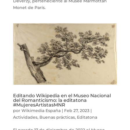
Deverzy, perteneciente al Musée Marmottan
Monet de París.
Editando Wikipedia en el Museo Nacional
del Romanticismo: la editatona
#MujeresArtistasMNR
por
Wikimedia España
|
Feb 27, 2023
|
Actividades
,
Buenas prácticas
,
Editatona