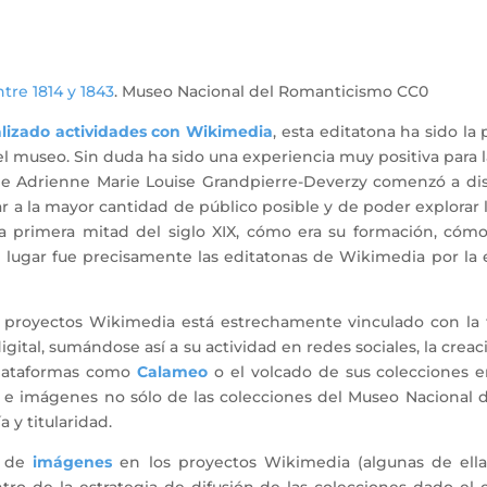
ntre 1814 y 1843
. Museo Nacional del Romanticismo CC0
alizado actividades con Wikimedia
, esta editatona ha sido la 
el museo. Sin duda ha sido una experiencia muy positiva para l
de Adrienne Marie Louise Grandpierre-Deverzy comenzó a dise
egar a la mayor cantidad de público posible y de poder explor
la primera mitad del siglo XIX, cómo era su formación, cómo
r lugar fue precisamente las editatonas de Wikimedia por la
 proyectos Wikimedia está estrechamente vinculado con la f
gital, sumándose así a su actividad en redes sociales, la creac
plataformas como
Calameo
o el volcado de sus colecciones 
ón e imágenes no sólo de las colecciones del Museo Nacional
 y titularidad.
y de
imágenes
en los proyectos Wikimedia (algunas de ella