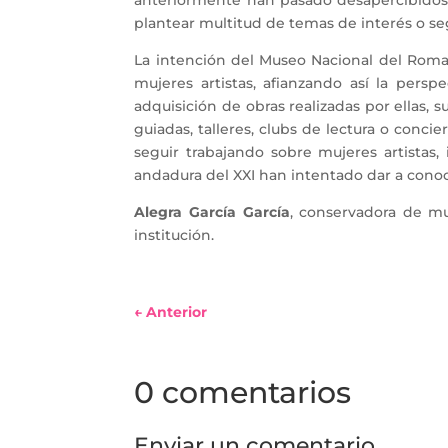
anteriormente han pasado desapercibidos. 
plantear multitud de temas de interés o seg
La intención del Museo Nacional del Romant
mujeres artistas, afianzando así la pers
adquisición de obras realizadas por ellas, s
guiadas, talleres, clubs de lectura o conc
seguir trabajando sobre mujeres artistas,
andadura del XXI han intentado dar a conocer 
Alegra García García
, conservadora de m
institución.
←
Anterior
0 comentarios
Enviar un comentario