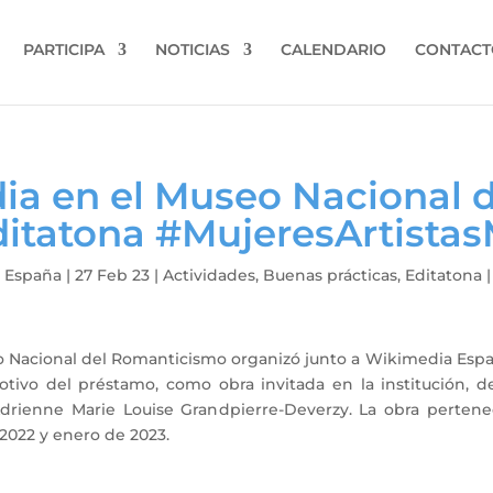
PARTICIPA
NOTICIAS
CALENDARIO
CONTACT
ia en el Museo Nacional 
ditatona #MujeresArtist
 España
|
27 Feb 23
|
Actividades
,
Buenas prácticas
,
Editatona
eo Nacional del Romanticismo organizó junto a Wikimedia Es
otivo del préstamo, como obra invitada en la institución, 
a Adrienne Marie Louise Grandpierre-Deverzy. La obra pert
2022 y enero de 2023.