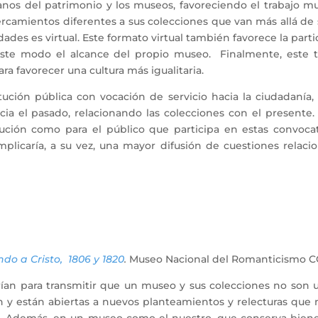
os del patrimonio y los museos, favoreciendo el trabajo mult
ercamientos diferentes a sus colecciones que van más allá de s
dades es virtual. Este formato virtual también favorece la par
ste modo el alcance del propio museo. Finalmente, este t
a favorecer una cultura más igualitaria.
ión pública con vocación de servicio hacia la ciudadanía, est
acia el pasado, relacionando las colecciones con el present
ución como para el público que participa en estas convocat
 implicaría, a su vez, una mayor difusión de cuestiones relaci
do a Cristo, 1806 y 1820
.
Museo Nacional del Romanticismo 
ían para transmitir que un museo y sus colecciones no son u
n y están abiertas a nuevos planteamientos y relecturas que