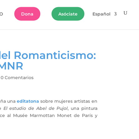
O
Dona
Asóciate
Español
del Romanticismo:
asMNR
|
0 Comentarios
paña una
editatona
sobre mujeres artistas en
de
El estudio de Abel de Pujol
, una pintura
enece al Musée Marmottan Monet de París y