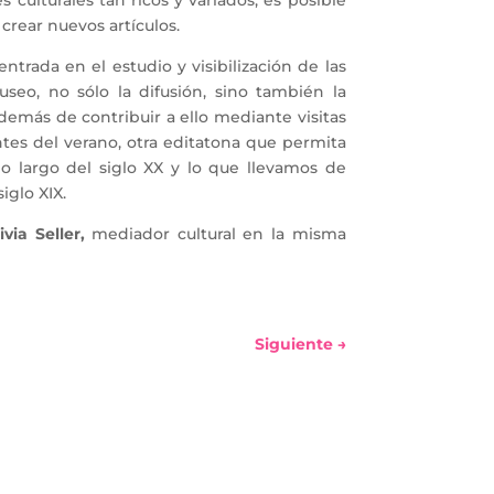
ulturales tan ricos y variados, es posible
crear nuevos artículos.
trada en el estudio y visibilización de las
seo, no sólo la difusión, sino también la
 además de contribuir a ello mediante visitas
ntes del verano, otra editatona que permita
lo largo del siglo XX y lo que llevamos de
siglo XIX.
via Seller,
mediador cultural en la misma
Siguiente
→