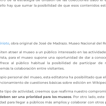
ro de la estrategia de difusión de las colecciones dado el
ello hay que sumar la posibilidad de que esos contenidos es
iriato
, obra original de José de Madrazo. Museo Nacional del
rmiten atraer al museo a un público interesado en las activid
vista, para el museo supone una oportunidad de dar a conocer
rece al público habitual la posibilidad de participar de 
ás la colaboración entre visitantes.
opio personal del museo, esta editatona ha posibilitado que el
uncionamiento de cuestiones básicas sobre edición en Wikipe
ste tipo de actividad, creemos que reafirma nuestro compromi
, deben ser una prioridad para los museos
. Por otro lado, est
d para llegar a públicos más amplios y colaborar con otros pr