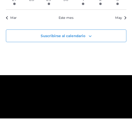
evento
eventos
evento
eventos
evento
evento
evento
Mar
Este mes
May
Suscribirse al calendario