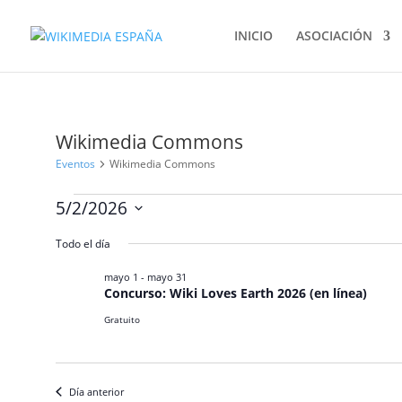
INICIO
ASOCIACIÓN
Wikimedia Commons
Eventos
Wikimedia Commons
Eventos
5/2/2026
en
Selecciona
mayo
Todo el día
la
2,
fecha.
mayo 1
-
mayo 31
2026
Concurso: Wiki Loves Earth 2026 (en línea)
Gratuito
Día anterior