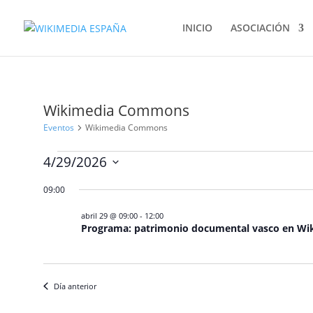
INICIO
ASOCIACIÓN
Wikimedia Commons
Eventos
Wikimedia Commons
Eventos
4/29/2026
en
Selecciona
abril
09:00
la
29,
fecha.
abril 29 @ 09:00
-
12:00
2026
Programa: patrimonio documental vasco en Wiki
Día anterior