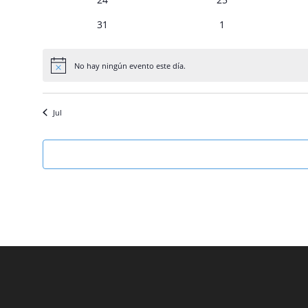
eventos
eventos
0
0
31
1
eventos
eventos
No hay ningún evento este día.
Aviso
Jul