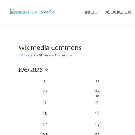
INICIO
ASOCIACIÓN
Wikimedia Commons
Eventos
Wikimedia Commons
Eventos
8/6/2026
Selecciona
Calendario
L
LUNES
M
MARTES
la
de
fecha.
0
1
27
28
Eventos
eventos
evento
0
0
3
4
eventos
eventos
0
0
10
11
eventos
eventos
0
0
17
18
eventos
eventos
0
0
24
25