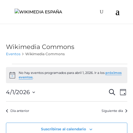
Wikimedia Commons
Eventos
Wikimedia Commons
Eventos
en
No hay eventos programados para abril 1, 2026. Ir a los
próximos
Aviso
eventos
.
abril
1,
Naveg
Na
4/1/2026
Buscar
Día
de
2026
de
Selecciona
vis
búsqu
la
de
Día anterior
Siguiente día
y
fecha.
Ev
vistas
de
Suscribirse al calendario