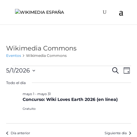
Wikimedia Commons
Eventos
Wikimedia Commons
Eventos
Naveg
Na
5/1/2026
Buscar
Día
de
en
de
Selecciona
vis
Todo el día
mayo
búsqu
la
de
1,
y
fecha.
mayo 1
-
mayo 31
Ev
2026
Concurso: Wiki Loves Earth 2026 (en línea)
vistas
de
Gratuito
Event
Día anterior
Siguiente día