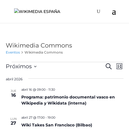
Wikimedia Commons
Eventos
Wikimedia Commons
Eventos
Naveg
Na
Próximos
Buscar
Lista
de
de
Selecciona
vis
búsqu
abril 2026
la
de
y
fecha.
Ev
abril 16 @ 09:00
-
11:30
JUE
vistas
16
Programa: patrimonio documental vasco en
de
Wikipedia y Wikidata (interna)
Event
abril 27 @ 17:00
-
19:00
LUN
27
Wiki Takes San Francisco (Bilbao)