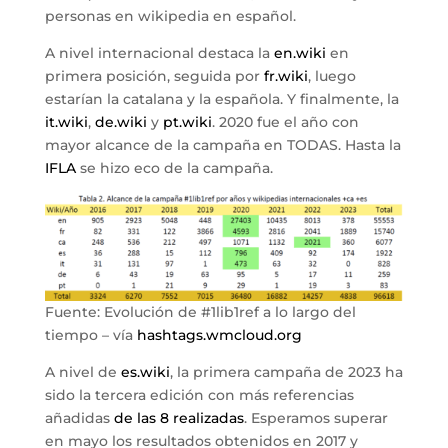
personas en wikipedia en español.
A nivel internacional destaca la
en.wiki
en
primera posición, seguida por
fr.wiki
, luego
estarían la catalana y la española. Y finalmente, la
it.wiki
,
de.wiki
y
pt.wiki
. 2020 fue el año con
mayor alcance de la campaña en TODAS. Hasta la
IFLA
se hizo eco de la campaña.
Fuente: Evolución de #1lib1ref a lo largo del
tiempo – vía
hashtags.wmcloud.org
A nivel de
es.wiki
, la primera campaña de 2023 ha
sido la tercera edición con más referencias
añadidas
de las 8 realizadas
. Esperamos superar
en mayo los resultados obtenidos en 2017 y