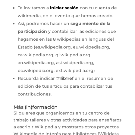
Te invitamos a
iniciar sesión
con tu cuenta de
wikimedia, en el evento que hemos creado.
Así, podremos hacer un
seguimiento de la
participación
y contabilizar las ediciones que
hagamos en las 8 wikipedias en lenguas del
Estado (es.wikipedia.org, eu.wikipedia.org,
ca.wikipedia.org, gl.wikipedia.org,
an.wikipedia.org, ast.wikipedia.org,
oc.wikipedia.org, ext.wikipedia.org)
Recuerda indicar
#1lib1ref
en el resumen de
edición de tus artículos para contabiizar tus
contribuciones.
Más (in)formación
Si quieres que organicemos en tu centro de
trabajo talleres y otras actividades para enseñaros
a escribir Wikipedia y mostraros otros proyectos
Wikimedia de interés para bibliotecas (Wikidata,