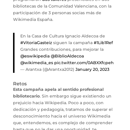
bibliotecas de la Comunidad Valenciana, con la
participación de 3 personas socias más de
Wikimedia España.
En la Casa de Cultura Ignacio Aldecoa de
#VitoriaGasteiz
siguen la campaña
#1Lib1Ref
Grandes contribuciones, para mejorar la
@eswikipedia
@BiblioAldecoa
@wikimedia_es
pic.twitter.com/0ABXXfcpeh
— Arantxa (@Arantxa2012)
January 20, 2023
Retos
Esta campaña apela al sentido profesional
bibliotecario
. Sin embargo sigue existiendo un
prejuicio hacia Wikipedia. Poco a poco, con
dedicación y pedagogía, tratamos de superar el
desconocimiento hacia el universo Wikimedia
que, entendemos, es complejo de comprender
hasta que no le das una oportunidad, te