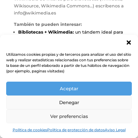
Wikisource, Wikimedia Commons…) escríbenos a
info@wikimedia.es
También te pueden interesar:
Bibliotecas + Wikimedia:
un tándem ideal para
promover el conocimiento libre
Decálogos para la lucha contra la
Utilizamos cookies propias y de terceros para analizar el uso del sitio
desinformación en Wikipedia
web y realizar estadísticas relacionadas con tus preferencias sobre
Campaña
Ninguna Biblioteca sin fotografía
.
la base de un perfil elaborado a partir de tus hábitos de navegación
(por ejemplo, paginas visitadas)
Decálogos para la lucha contra la
desinformación en Wikipedia
Aceptar
Denegar
Buscar
Ver preferencias
Entradas recientes
Política de cookies
Política de protección de datos
Aviso Legal