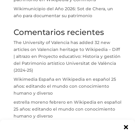
Wikimunicipio del Año 2026: Sot de Chera, un
año para documentar su patrimonio
Comentarios recientes
The University of Valencia has added 32 new
articles on Valencian heritage to Wikipedia – Diff
| altrazo
en
Proyecto educativo: Historia y gestión
del Patrimonio artístico Universitat de València
(2024-25)
Wikimedia España
en
Wikipedia en español 25
años: editando el mundo con conocimiento
humano y diverso
estrella moreno febrero
en
Wikipedia en español
25 años: editando el mundo con conocimiento
humano y diverso
Maria José Carrasco
en
El País reconoce a Cuarto
Propio en Wikipedia tras más de una década de