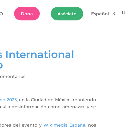
O
Dona
Asóciate
Español
 International
o
Comentarios
ion 2025
, en la Ciudad de México, reuniendo
en «La desinformación como amenaza», y se
adores del evento y
Wikimedia España
, nos