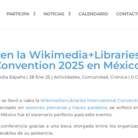
PARTICIPA
NOTICIAS
CALENDARIO
CONTACT
en la Wikimedia+Libraries
Convention 2025 en Méxic
dia España
|
28 Ene 25
|
Actividades
,
Comunidad
,
Crónica
|
0 
 se llevó a cabo la
Wikimedia+Libraries International Convent
ganizado en
sesiones plenarias y tracks paralelos
, se enfocó 
e México fue el escenario perfecto para este evento.
la conferencia gracias a una beca otorgada entre los organiz
acables de su asistencia.