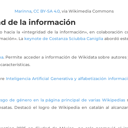
Marinna
,
CC BY-SA 4.0
, via Wikimedia Commons
ad de la información
 hacia la «integridad de la información», en colaboración c
rmación». La
keynote de Costanza Sciubba Caniglia
abordó est
na
. Permite acceder a información de Wikidata sobre autores 
características.
bre
Inteligencia Artificial Generativa y alfabetización informac
esgo de género en la página principal de varias Wikipedias
m
nsatas. Destacó el logro de Wikipedia en catalán al alcanzar