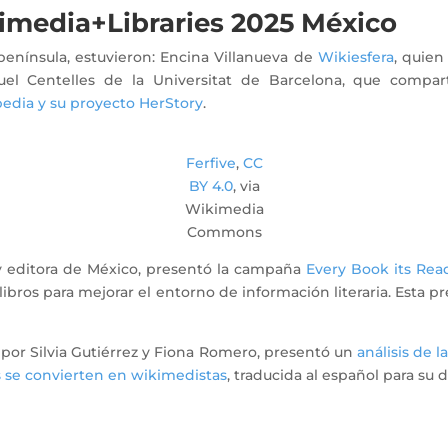
imedia+Libraries 2025 México
península, estuvieron: Encina Villanueva de
Wikiesfera
, quien
uel Centelles de la Universitat de Barcelona, que compart
edia y su proyecto HerStory
.
Ferfive
,
CC
BY 4.0
, via
Wikimedia
Commons
 y editora de México, presentó la campaña
Every Book its
R
ead
ibros para mejorar el entorno de información literaria. Esta 
por Silvia Gutiérrez y Fiona Romero, presentó un
análisis de l
os se convierten en wikimedistas
, traducida al español para su 