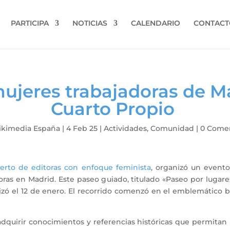
PARTICIPA
NOTICIAS
CALENDARIO
CONTACT
mujeres trabajadoras de M
Cuarto Propio
kimedia España
|
4 Feb 25
|
Actividades
,
Comunidad
|
0 Comen
erto de editoras con enfoque feminista
, organizó un evento
oras en Madrid. Este paseo guiado, titulado «Paseo por lugares
lizó el 12 de enero. El recorrido comenzó en el emblemático ba
 adquirir conocimientos y referencias históricas que permitan 