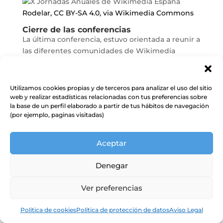
Rodelar, CC BY-SA 4.0, via Wikimedia Commons
Cierre de las conferencias
La última conferencia, estuvo orientada a reunir a
las diferentes comunidades de Wikimedia
participantes, cuyo tema sea actual y común
dentro de la comunidad; por ende, se propuso la
“Mesa sobre diversidad lingüística”. Sobre el
Utilizamos cookies propias y de terceros para analizar el uso del sitio
catalán, con la participación de Ester Bonet y
web y realizar estadísticas relacionadas con tus preferencias sobre
la base de un perfil elaborado a partir de tus hábitos de navegación
Koldo de Gibert, de Amical Wikimedia; con el
(por ejemplo, paginas visitadas)
euskera, Aiora Mujika del Grupo de usuarios de
Wikimedistas Vascos; en el extremeño, Mentxu
Ramilo de Wikimedia España; con el gallego,
Aceptar
Adrián Estévez de Galipedia; sobre el mirandés,
Denegar
Sofía Matias de Wikimedia Portugal e invitada
especial de Wikimedia España.
Ver preferencias
MiguelAlanCS, CC BY-SA 4.0, via Wikimedia
Política de cookies
Política de protección de datos
Aviso Legal
Commons