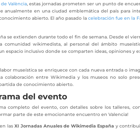
 de València
, estas jornadas prometen ser un punto de encuen
 anualmente en una ciudad emblemática del país para interc
conocimiento abierto. El año pasado la
celebración fue en la
ña se extienden durante todo el fin de semana. Desde el viern
la comunidad wikimedista, al personal del ámbito museísti
s un espacio inclusivo donde se comparten ideas, opiniones y e
labor museística se enriquece con cada nueva entrada o ima
sta colaboración entre Wikimedia y los museos no solo prese
mpartida de conocimiento abierto.
rama del evento
completo del evento, con detalles sobre los talleres, conf
a formar parte de este emocionante encuentro en Valencia!
 en las
XI Jornadas Anuales de Wikimedia España
y contribu