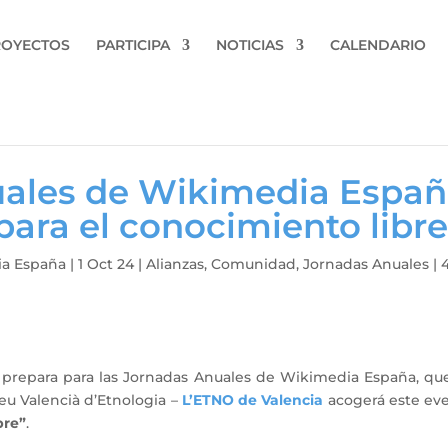
ROYECTOS
PARTICIPA
NOTICIAS
CALENDARIO
uales de Wikimedia Españ
para el conocimiento libr
a España
|
1 Oct 24
|
Alianzas
,
Comunidad
,
Jornadas Anuales
|
prepara para las Jornadas Anuales de Wikimedia España, que
seu Valencià d’Etnologia –
L’ETNO de Valencia
acogerá este eve
bre”
.