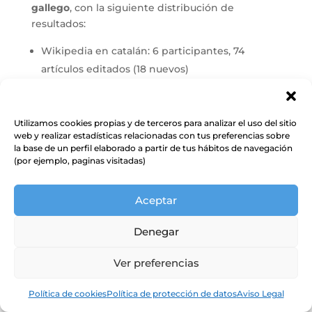
gallego
, con la siguiente distribución de
resultados:
Wikipedia en catalán: 6 participantes, 74
artículos editados (18 nuevos)
Wikipedia en español: 2 participantes, 18
artículos editados (18 nuevos)
Wikipedia en estonio: 19 participantes, 244
Utilizamos cookies propias y de terceros para analizar el uso del sitio
web y realizar estadísticas relacionadas con tus preferencias sobre
artículos editados (195 nuevos)
la base de un perfil elaborado a partir de tus hábitos de navegación
Wikipedia en euskera: 14 participantes, 329
(por ejemplo, paginas visitadas)
artículos editados (291 nuevos)
Wikipedia en gallego: 4 participantes, 94
Aceptar
artículos editados (75 nuevos)
Denegar
Las comunidades de euskera y estonio
Ver preferencias
concentraron el mayor volumen de
edición y
creación de contenidos
, seguidas por gallego y
Política de cookies
Política de protección de datos
Aviso Legal
catalán, mientras que la Wikipedia en español
contribuyó con una participación más reducida