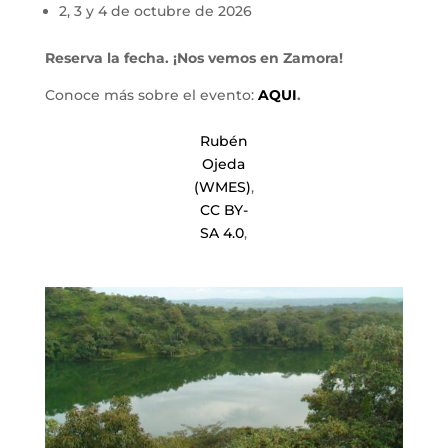
2, 3 y 4 de octubre de 2026
Reserva la fecha. ¡Nos vemos en Zamora!
Conoce más sobre el evento:
AQUI
.
Rubén
Ojeda
(WMES)
,
CC BY-
SA 4.0
,