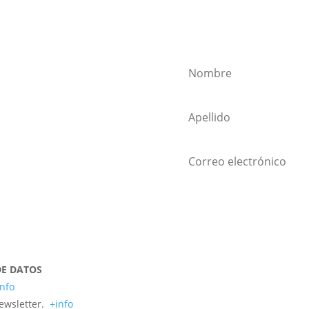
ewsletter!
¡
DE DATOS
info
newsletter.
+info