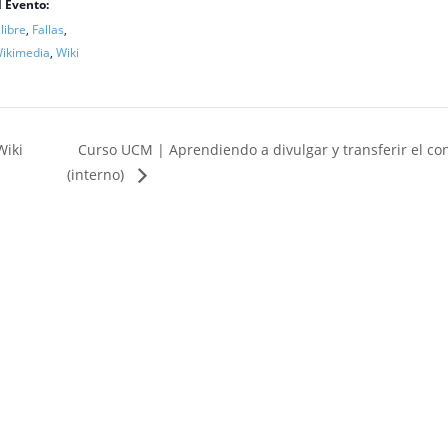
l Evento:
libre
,
Fallas
,
ikimedia
,
Wiki
Curso UCM | Aprendiendo a divulgar y transferir el con
Wiki
(interno)