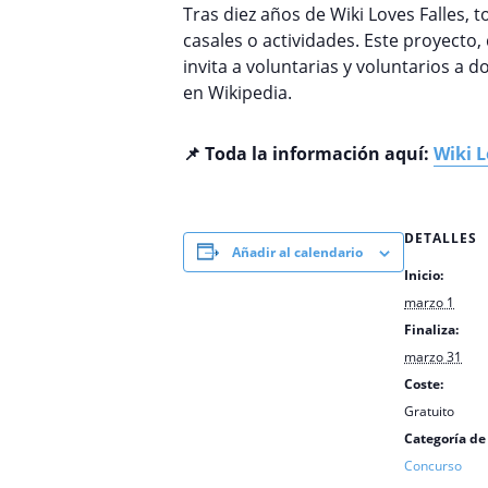
Tras diez años de Wiki Loves Falles,
casales o actividades. Este proyecto
invita a voluntarias y voluntarios a 
en Wikipedia.
📌 Toda la información aquí:
Wiki L
DETALLES
Añadir al calendario
Inicio:
marzo 1
Finaliza:
marzo 31
Coste:
Gratuito
Categoría de
Concurso