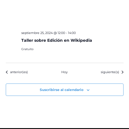
septiembre 25, 2024 @ 12:00
-
14:00
Taller sobre Edición en Wikipedia
Gratuito
Eventos
Eventos
anterior(es)
Hoy
siguiente(s)
Suscribirse al calendario