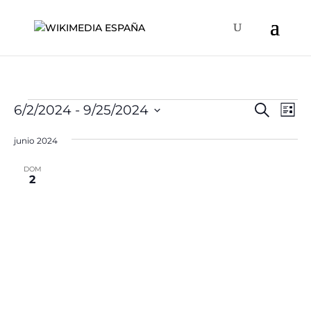
Eventos
Naveg
Na
6/2/2024
 - 
9/25/2024
Buscar
Lista
de
de
Selecciona
vis
búsqu
junio 2024
la
de
y
fecha.
Ev
DOM
vistas
2
de
Event