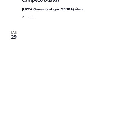
Campezo (Álava)
[UZTA Gunea (antiguo SENPA)
Álava
Gratuito
SÁB
29