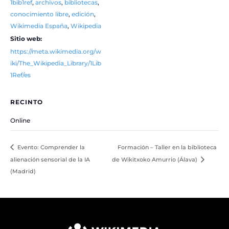
1bib1ref
,
archivos
,
bibliotecas
,
conocimiento libre
,
edición
,
Wikimedia España
,
Wikipedia
Sitio web:
https://meta.wikimedia.org/w
iki/The_Wikipedia_Library/1Lib
1Ref/es
RECINTO
Online
Evento: Comprender la
Formación – Taller en la biblioteca
alienación sensorial de la IA
de Wikitxoko Amurrio (Álava)
(Madrid)