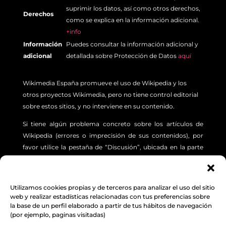
suprimir los datos, así como otros derechos,
Derechos
como se explica en la información adicional.
+info
Información
Puedes consultar la información adicional y
adicional
detallada sobre Protección de Datos
aquí
Wikimedia España promueve el uso de Wikipedia y los
otros proyectos Wikimedia, pero no tiene control editorial
sobre estos sitios, y no interviene en su contenido.
Si tiene algún problema concreto sobre los artículos de
Wikipedia (errores o imprecisión de sus contenidos), por
favor utilice la pestaña de “Discusión”, ubicada en la parte
superior izquierda de cada artículo. Además, le sugerimos
revisar la siguiente
INFORMACIÓN.
Utilizamos cookies propias y de terceros para analizar el uso del sitio
Aviso Legal
,
Protección de Datos
y
Política de
web y realizar estadísticas relacionadas con tus preferencias sobre
la base de un perfil elaborado a partir de tus hábitos de navegación
cookies
(por ejemplo, paginas visitadas)