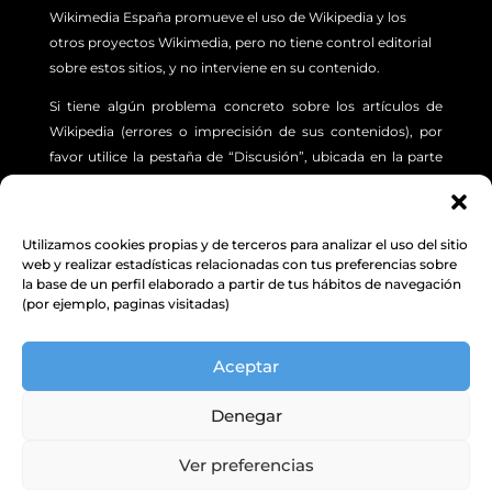
Wikimedia España promueve el uso de Wikipedia y los
otros proyectos Wikimedia, pero no tiene control editorial
sobre estos sitios, y no interviene en su contenido.
Si tiene algún problema concreto sobre los artículos de
Wikipedia (errores o imprecisión de sus contenidos), por
favor utilice la pestaña de “Discusión”, ubicada en la parte
superior izquierda de cada artículo. Además, le sugerimos
revisar la siguiente
INFORMACIÓN.
Utilizamos cookies propias y de terceros para analizar el uso del sitio
Aviso Legal
,
Protección de Datos
y
Política de
web y realizar estadísticas relacionadas con tus preferencias sobre
la base de un perfil elaborado a partir de tus hábitos de navegación
cookies
(por ejemplo, paginas visitadas)
© Excepto donde se indique lo contrario, el contenido de
Aceptar
este sitio web está bajo una licencia Creative Commons
Attribution-ShareAlike 4.0 Unported license.
Denegar
Wikimedia España
|
C/ Vega Sicilia, 2, 47008 VALLADOLID | NIF: G10413698
| Asociación de Utilidad Pública inscrita en el Registro Nacional de
Ver preferencias
Asociaciones: Grupo 1, Sección 1, N.º Nacional 597390.