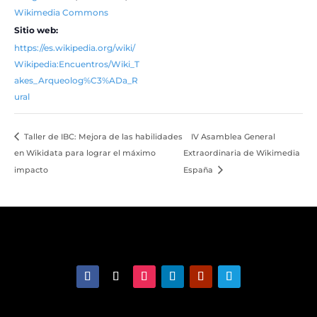
Wikimedia Commons
Sitio web:
https://es.wikipedia.org/wiki/
Wikipedia:Encuentros/Wiki_T
akes_Arqueolog%C3%ADa_R
ural
Taller de IBC: Mejora de las habilidades
IV Asamblea General
en Wikidata para lograr el máximo
Extraordinaria de Wikimedia
impacto
España