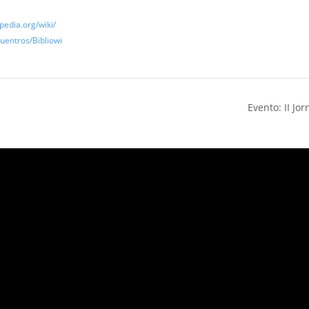
ipedia.org/wiki/
uentros/Bibliowi
Evento: II J