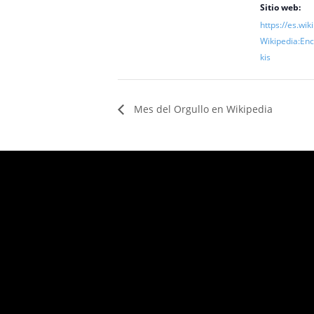
Sitio web:
https://es.wik
Wikipedia:Enc
kis
Mes del Orgullo en Wikipedia