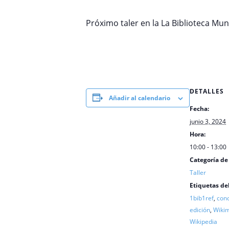
Próximo taler en la La Biblioteca Mun
DETALLES
Añadir al calendario
Fecha:
junio 3, 2024
Hora:
10:00 - 13:00
Categoría de
Taller
Etiquetas de
1bib1ref
,
cono
edición
,
Wiki
Wikipedia