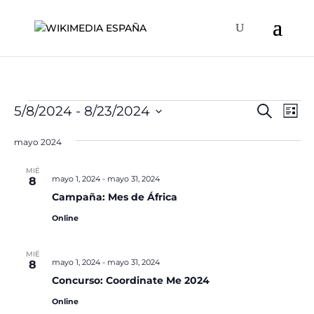
Eventos
Naveg
Na
5/8/2024
 - 
8/23/2024
Buscar
Lista
de
de
Selecciona
vis
búsqu
mayo 2024
la
de
y
fecha.
Ev
MIÉ
vistas
mayo 1, 2024
-
mayo 31, 2024
8
de
Campaña: Mes de África
Event
Online
MIÉ
mayo 1, 2024
-
mayo 31, 2024
8
Concurso: Coordinate Me 2024
Online