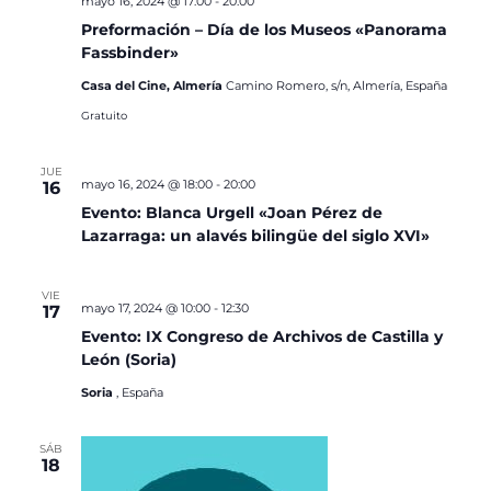
mayo 16, 2024 @ 17:00
-
20:00
Preformación – Día de los Museos «Panorama
Fassbinder»
Casa del Cine, Almería
Camino Romero, s/n, Almería, España
Gratuito
JUE
mayo 16, 2024 @ 18:00
-
20:00
16
Evento: Blanca Urgell «Joan Pérez de
Lazarraga: un alavés bilingüe del siglo XVI»
VIE
mayo 17, 2024 @ 10:00
-
12:30
17
Evento: IX Congreso de Archivos de Castilla y
León (Soria)
Soria
, España
SÁB
18