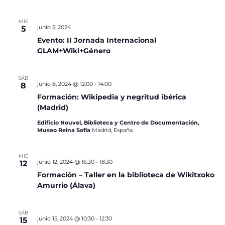
MIÉ
junio 5, 2024
5
Evento: II Jornada Internacional
GLAM+Wiki+Género
SÁB
junio 8, 2024 @ 12:00
-
14:00
8
Formación: Wikipedia y negritud ibérica
(Madrid)
Edificio Nouvel, Biblioteca y Centro de Documentación,
Museo Reina Sofía
Madrid, España
MIÉ
junio 12, 2024 @ 16:30
-
18:30
12
Formación – Taller en la biblioteca de Wikitxoko
Amurrio (Álava)
SÁB
junio 15, 2024 @ 10:30
-
12:30
15