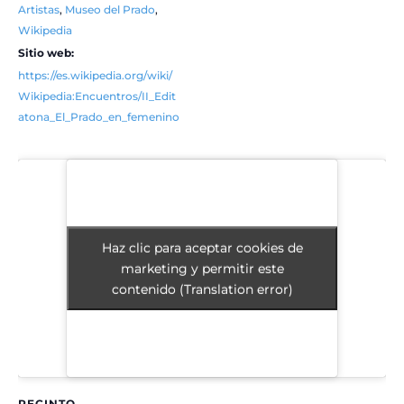
Artistas
,
Museo del Prado
,
Wikipedia
Sitio web:
https://es.wikipedia.org/wiki/
Wikipedia:Encuentros/II_Edit
atona_El_Prado_en_femenino
Haz clic para aceptar cookies de
Haz clic para aceptar cookies de
marketing y permitir este
marketing y permitir este
contenido (Translation error)
contenido (Translation error)
RECINTO