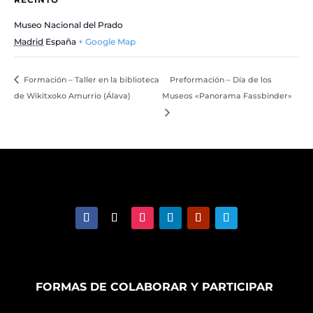
Museo Nacional del Prado
Madrid
España
+ Google Map
Formación – Taller en la biblioteca
Preformación – Día de los
de Wikitxoko Amurrio (Álava)
Museos «Panorama Fassbinder»
FORMAS DE COLABORAR Y PARTICIPAR