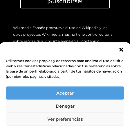
¡Suscribirse!
Wikimedia España promueve el uso de Wikipedia y los
otros proyectos Wikimedia, más no tiene control editorial
sobre estos sitios, y no interviene en su contenido.
Si tiene algún problema concreto sobre los artículos de
Wikipedia (errores o imprecisión de sus contenidos), por
Utilizamos cookies propias y de terceros para analizar el uso del sitio
favor utilice la pestaña de “Discusión”, ubicada en la parte
web y realizar estadísticas relacionadas con tus preferencias sobre
superior izquierda de cada artículo. Además, le sugerimos
la base de un perfil elaborado a partir de tus hábitos de navegación
(por ejemplo, paginas visitadas)
revisar la siguiente
INFORMACIÓN.
Aceptar
Política de Protección de datos y
cookies
Denegar
Ver preferencias