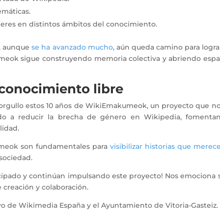
temáticas.
ujeres en distintos ámbitos del conocimiento.
e, aunque
se ha avanzado mucho
, aún queda camino para logra
umeok sigue construyendo memoria colectiva y abriendo espac
 conocimiento libre
gullo estos 10 años de WikiEmakumeok, un proyecto que no s
do a reducir la brecha de género en Wikipedia, fomentand
lidad.
umeok son fundamentales para
visibilizar historias que mere
 sociedad.
ticipado y continúan impulsando este proyecto! Nos emocion
creación y colaboración.
 de Wikimedia España y el Ayuntamiento de Vitoria-Gasteiz