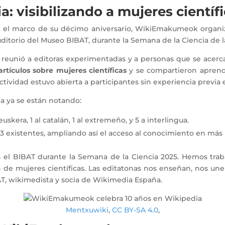
: visibilizando a mujeres científ
n el marco de su décimo aniversario, WikiEmakumeok organi
Auditorio del Museo BIBAT, durante la Semana de la Ciencia de 
, reunió a editoras experimentadas y a personas que se acer
artículos sobre mujeres científicas
y se compartieron aprend
ctividad estuvo abierta a participantes sin experiencia previa
pa ya se están notando:
euskera, 1 al catalán, 1 al extremeño, y 5 a interlingua.
y 3 existentes, ampliando así el acceso al conocimiento en más
n el BIBAT durante la Semana de la Ciencia 2025. Hemos trab
n de mujeres científicas. Las editatonas nos enseñan, nos une
BAT, wikimedista y socia de Wikimedia España.
Mentxuwiki
,
CC BY-SA 4.0
,