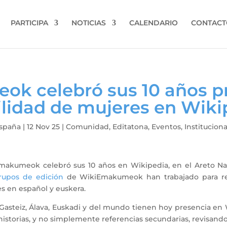
PARTICIPA
NOTICIAS
CALENDARIO
CONTACT
k celebró sus 10 años p
bilidad de mujeres en Wiki
spaña
|
12 Nov 25
|
Comunidad
,
Editatona
,
Eventos
,
Instituciona
makumeok celebró sus 10 años en Wikipedia, en el Areto Nagu
rupos de edición
de WikiEmakumeok han trabajado para red
es en español y euskera.
a-Gasteiz, Álava, Euskadi y del mundo tienen hoy presencia en
istorias, y no simplemente referencias secundarias, revisando 