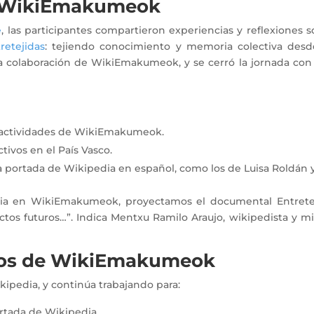
e WikiEmakumeok
e
, las participantes compartieron experiencias y reflexiones
retejidas
: tejiendo conocimiento y memoria colectiva desde 
a colaboración de WikiEmakumeok, y se cerró la jornada con un
n actividades de WikiEmakumeok.
tivos en el País Vasco.
la portada de Wikipedia en español, como los de Luisa Roldán 
oria en WikiEmakumeok, proyectamos el documental Entrete
os futuros…”. Indica Mentxu Ramilo Araujo, wikipedista y m
uros de WikiEmakumeok
ipedia, y continúa trabajando para:
ortada de Wikipedia.