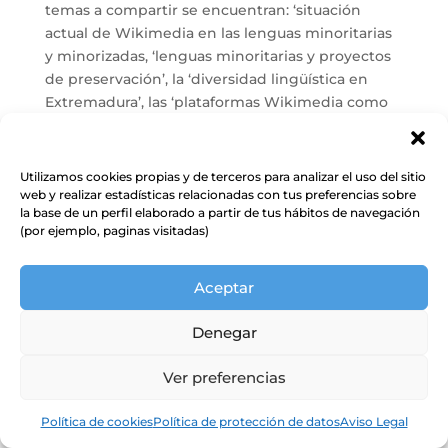
temas a compartir se encuentran: ‘situación
actual de Wikimedia en las lenguas minoritarias
y minorizadas, ‘lenguas minoritarias y proyectos
de preservación’, la ‘diversidad lingüística en
Extremadura’, las ‘plataformas Wikimedia como
herramientas para la preservación de lenguas y
culturas’, ‘experiencias y retos de trabajar en 7
territorios de habla catalana’, entre muchos
Utilizamos cookies propias y de terceros para analizar el uso del sitio
temas más. Así como, el taller de ‘Wikidata y
web y realizar estadísticas relacionadas con tus preferencias sobre
la base de un perfil elaborado a partir de tus hábitos de navegación
datos lexicográficos: agreguemos datos
(por ejemplo, paginas visitadas)
estructurados sobre su(s) idioma(s) a Wikidata’.
Todo ello, para finalmente aterrizar en la
‘
planificación de actividades conjuntas y
Aceptar
próximos pasos
’.
Denegar
Comunidades Wikimedia
Ver preferencias
Desde Wikimedia, a través de todos sus capítulos
y grupos, trabajamos incansablemente en
Política de cookies
Política de protección de datos
Aviso Legal
proyectos y actividades orientadas a diversificar