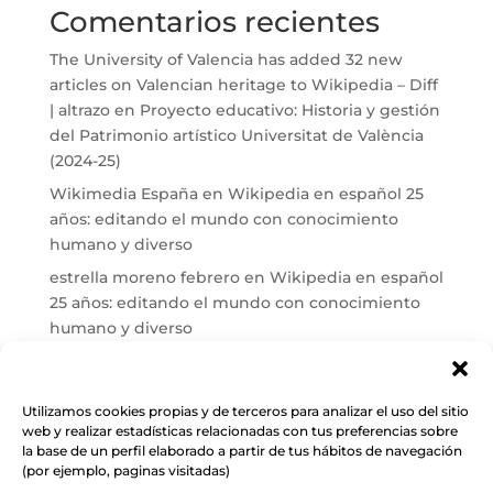
Comentarios recientes
The University of Valencia has added 32 new
articles on Valencian heritage to Wikipedia – Diff
| altrazo
en
Proyecto educativo: Historia y gestión
del Patrimonio artístico Universitat de València
(2024-25)
Wikimedia España
en
Wikipedia en español 25
años: editando el mundo con conocimiento
humano y diverso
estrella moreno febrero
en
Wikipedia en español
25 años: editando el mundo con conocimiento
humano y diverso
Maria José Carrasco
en
El País reconoce a Cuarto
Propio en Wikipedia tras más de una década de
trabajo
Utilizamos cookies propias y de terceros para analizar el uso del sitio
web y realizar estadísticas relacionadas con tus preferencias sobre
Wikimedia España
en
Conectando: patrimonio
la base de un perfil elaborado a partir de tus hábitos de navegación
documental vasco en Wikipedia y Wikidata
(por ejemplo, paginas visitadas)