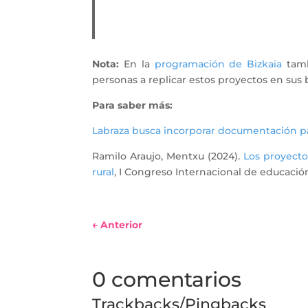
Nota:
En la
programación de Bizkaia
tamb
personas a replicar estos proyectos en sus b
Para saber más:
Labraza busca incorporar documentación p
Ramilo Araujo, Mentxu (2024).
Los proyecto
rural
, I Congreso Internacional de educación 
←
Anterior
0 comentarios
Trackbacks/Pingbacks