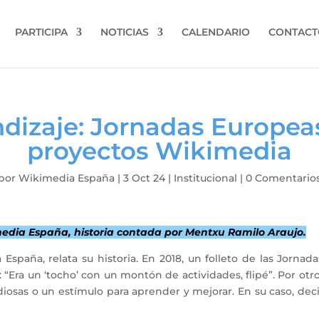
PARTICIPA
NOTICIAS
CALENDARIO
CONTACT
ndizaje: Jornadas Europea
proyectos Wikimedia
por
Wikimedia España
|
3 Oct 24
|
Institucional
|
0 Comentario
edia España, historia contada por Mentxu Ramilo Araujo.
España, relata su historia. En 2018, un folleto de las Jorn
 “Era un ‘tocho’ con un montón de actividades, flipé”. Por otr
osas o un estímulo para aprender y mejorar. En su caso, deci