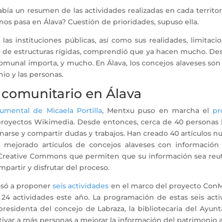
abía un resumen de las actividades realizadas en cada territo
 nos pasa en Álava? Cuestión de prioridades, supuso ella.
las instituciones públicas, así como sus realidades, limitac
o de estructuras rígidas, comprendió que ya hacen mucho. Des
 comunal importa, y mucho. En Álava, los concejos alaveses son
nio y las personas.
 comunitario en Álava
umental de Micaela Portilla
, Mentxu puso en marcha el
pr
proyectos Wikimedia. Desde entonces, cerca de 40 personas h
arse y compartir dudas y trabajos. Han creado 40 artículos nu
.) y mejorado artículos de concejos alaveses con informació
Creative Commons que permiten que su información sea reut
mpartir y disfrutar del proceso.
asó a proponer
seis actividades
en el marco del proyecto ConM
24 actividades este año. La programación de estas seis activ
 presidenta del concejo de Labraza, la bibliotecaria del Ayu
ivar a más personas a mejorar la información del patrimonio 