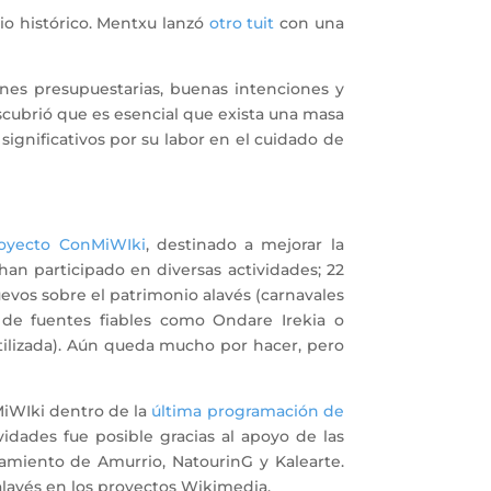
rio histórico. Mentxu lanzó
otro tuit
con una
iones presupuestarias, buenas intenciones y
cubrió que es esencial que exista una masa
 significativos por su labor en el cuidado de
oyecto ConMiWIki
, destinado a mejorar la
an participado en diversas actividades; 22
evos sobre el patrimonio alavés (carnavales
n de fuentes fiables como Ondare Irekia o
ilizada). Aún queda mucho por hacer, pero
iWIki dentro de la
última programación de
idades fue posible gracias al apoyo de las
ntamiento de Amurrio, NatourinG y Kalearte.
alavés en los proyectos Wikimedia.