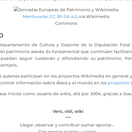
Mentxuwiki
,
CC BY-SA 4.0
, via Wikimedia
Commons
o
Departamento de Cultura y Deporte de la Diputación Foral 
del patrimonio alavés. Es fundamental que continúen facilitand
e puedan seguir cuidando y difundiendo su patrimonio. Po
mentarlo.
a quienes participan en los proyectos Wikimedia en general y
encontrar información sobre Álava y el mundo en los
proyectos 
inicios como usuaria de wikis, allá por 2004, gracias a Josu
Veni, vidi, wiki
***
Llegar, observar y contribuir-sumar-aportar…
Con menos quejas y juicios;