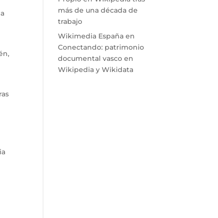
más de una década de
da
trabajo
Wikimedia España
en
Conectando: patrimonio
én,
documental vasco en
Wikipedia y Wikidata
ras
ia