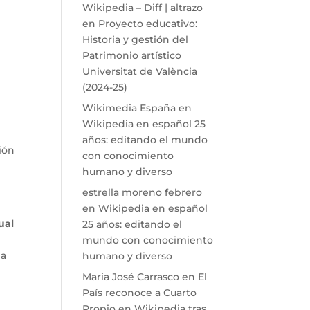
Wikipedia – Diff | altrazo
en
Proyecto educativo:
Historia y gestión del
Patrimonio artístico
Universitat de València
(2024-25)
Wikimedia España
en
Wikipedia en español 25
años: editando el mundo
ión
con conocimiento
humano y diverso
0
estrella moreno febrero
en
Wikipedia en español
ual
25 años: editando el
mundo con conocimiento
na
humano y diverso
Maria José Carrasco
en
El
País reconoce a Cuarto
e
Propio en Wikipedia tras