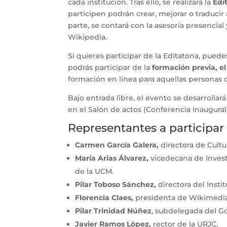
cada institución. Tras ello, se realizará la
Edi
participen podrán crear, mejorar o traducir
parte, se contará con la asesoría presenci
Wikipedia.
Si quieres participar de la Editatona, puedes
podrás participar de la
formación previa, el
formación en línea para aquellas personas
Bajo entrada libre, el evento se desarrollar
en el Salón de actos (Conferencia Inaugural),
Representantes a participar
Carmen García Galera,
directora de Cultur
María Arias Álvarez,
vicedecana de Investi
de la UCM.
Pilar Toboso Sánchez,
directora del Insti
Florencia Claes,
presidenta de Wikimedi
Pilar Trinidad Núñez
, subdelegada del G
Javier Ramos López,
rector de la URJC.