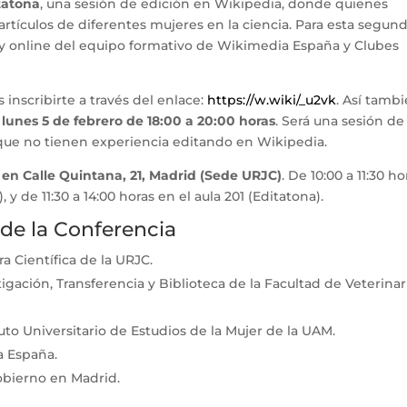
tatona
, una sesión de edición en Wikipedia, donde quienes
 artículos de diferentes mujeres en la ciencia. Para esta segun
al y online del equipo formativo de Wikimedia España y Clubes
 inscribirte a través del enlace:
https://w.wiki/_u2vk
. Así tambi
 lunes 5 de febrero de 18:00 a 20:00 horas
. Será una sesión de
 que no tienen experiencia editando en Wikipedia.
á
en Calle Quintana, 21, Madrid (Sede URJC)
. De 10:00 a 11:30 ho
 y de 11:30 a 14:00 horas en el aula 201 (Editatona).
 de la Conferencia
a Científica de la URJC.
gación, Transferencia y Biblioteca de la Facultad de Veterinar
tuto Universitario de Estudios de la Mujer de la UAM.
a España.
obierno en Madrid.