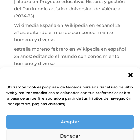
| altrazo
en
Proyecto educativo: Historia y gestión
del Patrimonio artístico Universitat de València
(2024-25)
Wikimedia España
en
Wikipedia en español 25
años: editando el mundo con conocimiento
humano y diverso
estrella moreno febrero
en
Wikipedia en español
25 años: editando el mundo con conocimiento
humano y diverso
Maria José Carrasco
en
El País reconoce a Cuarto
Propio en Wikipedia tras más de una década de
trabajo
Utilizamos cookies propias y de terceros para analizar el uso del sitio
web y realizar estadísticas relacionadas con tus preferencias sobre
Wikimedia España
en
Conectando: patrimonio
la base de un perfil elaborado a partir de tus hábitos de navegación
documental vasco en Wikipedia y Wikidata
(por ejemplo, paginas visitadas)
Aceptar
Denegar