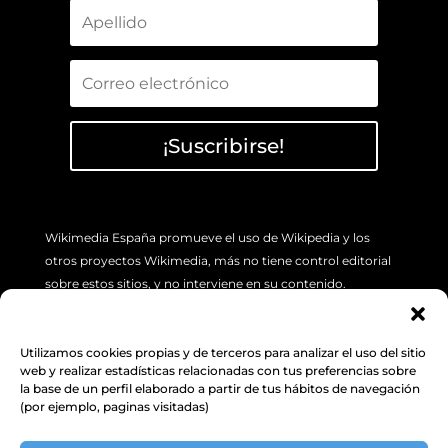
¡Suscribirse!
Wikimedia España promueve el uso de Wikipedia y los
otros proyectos Wikimedia, más no tiene control editorial
sobre estos sitios, y no interviene en su contenido.
Si tiene algún problema concreto sobre los artículos de
Wikipedia (errores o imprecisión de sus contenidos), por
Utilizamos cookies propias y de terceros para analizar el uso del sitio
favor utilice la pestaña de “Discusión”, ubicada en la parte
web y realizar estadísticas relacionadas con tus preferencias sobre
superior izquierda de cada artículo. Además, le sugerimos
la base de un perfil elaborado a partir de tus hábitos de navegación
(por ejemplo, paginas visitadas)
revisar la siguiente
INFORMACIÓN.