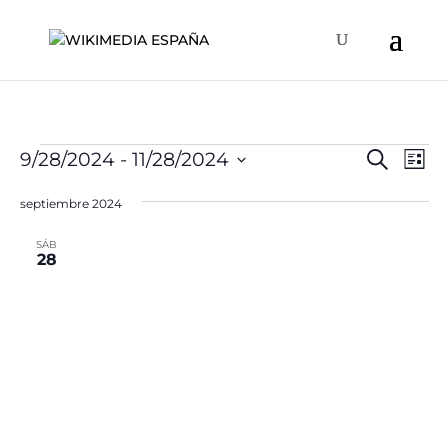
Eventos
Naveg
Na
9/28/2024
 - 
11/28/2024
Buscar
Lista
de
de
Selecciona
vis
búsqu
septiembre 2024
la
de
y
fecha.
Ev
SÁB
vistas
28
de
Event