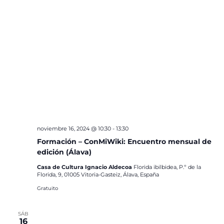
noviembre 16, 2024 @ 10:30
-
13:30
Formación – ConMiWiki: Encuentro mensual de
edición (Álava)
Casa de Cultura Ignacio Aldecoa
Florida ibilbidea, P.º de la
Florida, 9, 01005 Vitoria-Gasteiz, Álava, España
Gratuito
SÁB
16