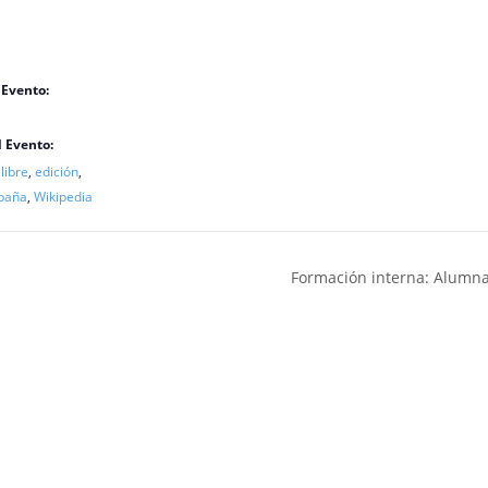
 Evento:
l Evento:
libre
,
edición
,
paña
,
Wikipedia
Formación interna: Alumna