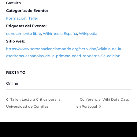
Gratuito
Categorías de Evento:
Formación
,
Taller
Etiquetas del Evento:
conocimiento libre
,
Wikimedia España
,
Wikipedia
Sitio web:
https://www.semanacienciamadrid.org/actividad/wikidia-de-la-
escritoras-espanolas-de-la-primera-edad-moderna-5a-edicion
RECINTO
Online
Taller: Lectura Crítica para la
Conferencia: Wiki Data Days
Universidad de Comillas
en Portugal